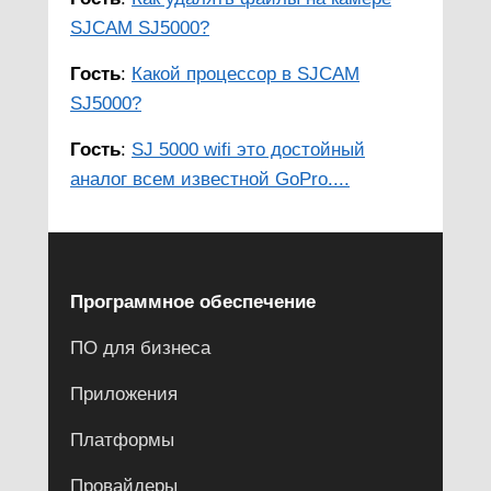
SJCAM SJ5000?
Гость
:
Какой процессор в SJCAM
SJ5000?
Гость
:
SJ 5000 wifi это достойный
аналог всем известной GoPro....
Программное обеспечение
ПО для бизнеса
Приложения
Платформы
Провайдеры